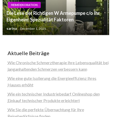
HEIMDEKORATION
Die Lese der Richtigen W Armepumpe c/o Ihr
Eigenheim: Spezialität Faktoren
sarina
December 1, 2025
Aktuelle Beiträge
Wie Chronische Schmerztherapie Ihre Lebensqualität bei
langanhaltenden Schmerzen verbessern kann
Wie eine gute Isolierung die Energieeffizienz Ihres
Hauses erhöht
Wie ein technischer Industriebedarf Onlineshop den
Einkauf technischer Produkte erleichtert
Wie Sie die perfekte Übernachtung für Ihre
Reisebedürfnisse finden