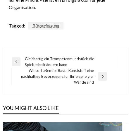
Organisation.
Tagged:
Büroreinigung
Post
Gleichartig ein Trompetenmundstück die
Previous
Spieltechnik ändern kann
navigation
Post
Wieso TüRentier Basta Kunststoff eine
nachhaltige Bevorzugung für Ihr eigene vier
Next
Wände sind
Post
YOU MIGHT ALSO LIKE