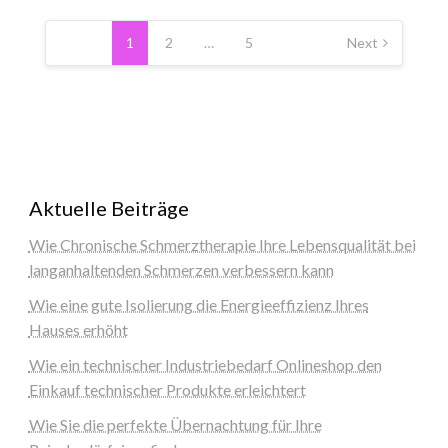
Posts
pagination
1
2
…
5
Next
Aktuelle Beiträge
Wie Chronische Schmerztherapie Ihre Lebensqualität bei
langanhaltenden Schmerzen verbessern kann
Wie eine gute Isolierung die Energieeffizienz Ihres
Hauses erhöht
Wie ein technischer Industriebedarf Onlineshop den
Einkauf technischer Produkte erleichtert
Wie Sie die perfekte Übernachtung für Ihre