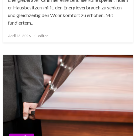
er Hausbesitzern hilft, den Energieverbrauch zu senken
und gleichzeitig den Wohnkomfort zu erhöhen. Mit
fundiertem…
Posted
April 13, 2026
editor
on