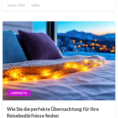
Posted
June 3, 2026
editor
on
LEBENSSTIL
Wie Sie die perfekte Übernachtung für Ihre
Reisebedürfnisse finden