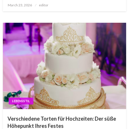
Posted
March 23, 2026
editor
on
LEBENSSTIL
Verschiedene Torten für Hochzeiten: Der süße
Höhepunkt Ihres Festes