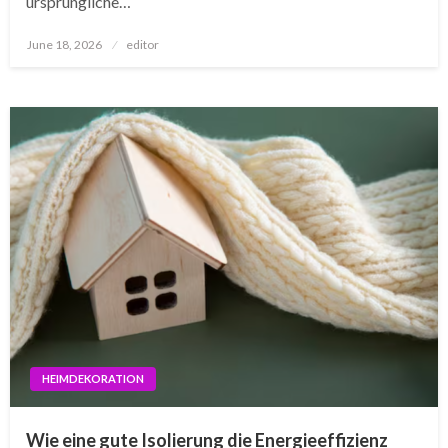
ursprüngliche…
Posted
June 18, 2026
editor
on
HEIMDEKORATION
Wie eine gute Isolierung die Energieeffizienz