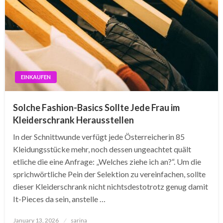
EINKAUFEN
Solche Fashion-Basics Sollte Jede Frau im
Kleiderschrank Herausstellen
In der Schnittwunde verfügt jede Österreicherin 85
Kleidungsstücke mehr, noch dessen ungeachtet quält
etliche die eine Anfrage: „Welches ziehe ich an?“. Um die
sprichwörtliche Pein der Selektion zu vereinfachen, sollte
dieser Kleiderschrank nicht nichtsdestotrotz genug damit
It-Pieces da sein, anstelle …
Posted
January 13, 2026
sarina