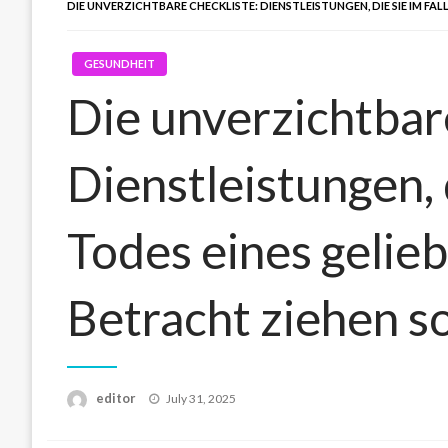
DIE UNVERZICHTBARE CHECKLISTE: DIENSTLEISTUNGEN, DIE SIE IM FA
GESUNDHEIT
Die unverzichtbar
Dienstleistungen, 
Todes eines gelie
Betracht ziehen so
Posted
editor
July 31, 2025
on