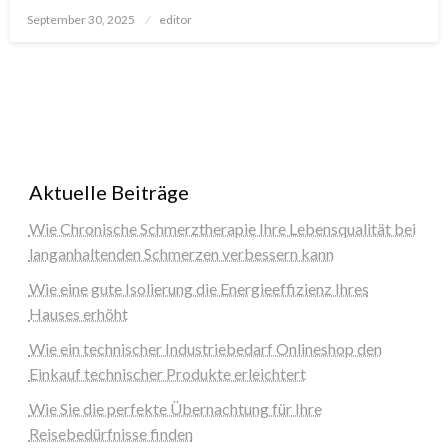
Posted
September 30, 2025
editor
on
Aktuelle Beiträge
Wie Chronische Schmerztherapie Ihre Lebensqualität bei
langanhaltenden Schmerzen verbessern kann
Wie eine gute Isolierung die Energieeffizienz Ihres
Hauses erhöht
Wie ein technischer Industriebedarf Onlineshop den
Einkauf technischer Produkte erleichtert
Wie Sie die perfekte Übernachtung für Ihre
Reisebedürfnisse finden