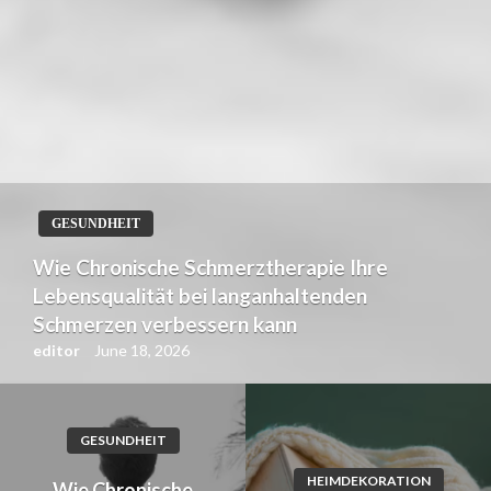
HEIMDEKORATION
Wie eine gute Isolierung die Energieeffizienz
Ihres Hauses erhöht
editor
June 12, 2026
GESUNDHEIT
HEIMDEKORATION
Wie Chronische